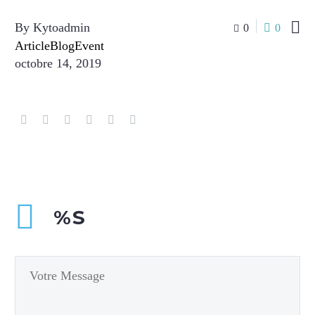

By Kytoadmin
0
0
ArticleBlogEvent
octobre 14, 2019
%S